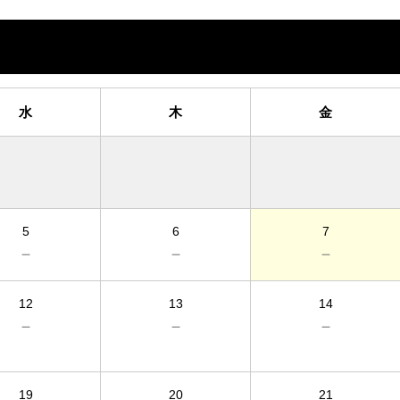
水
木
金
5
6
7
－
－
－
12
13
14
－
－
－
19
20
21