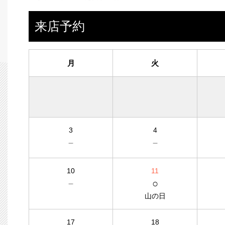
来店予約
月
火
3
4
－
－
10
11
－
○
山の日
17
18