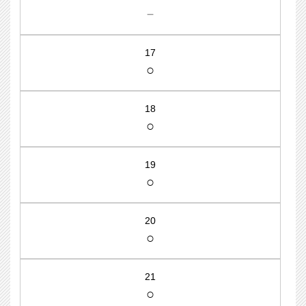
－
17
○
18
○
19
○
20
○
21
○