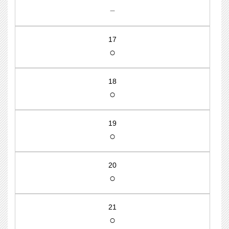
－
17
○
18
○
19
○
20
○
21
○