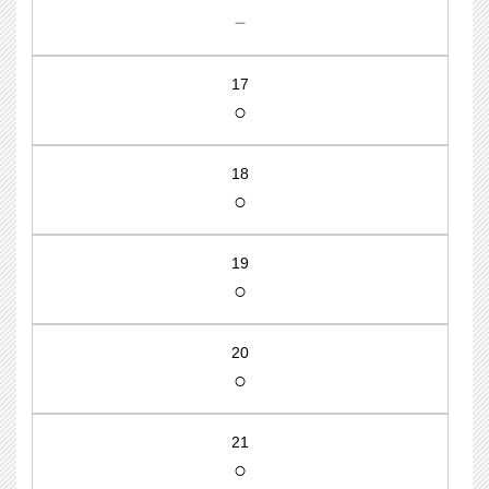
－
17
○
18
○
19
○
20
○
21
○